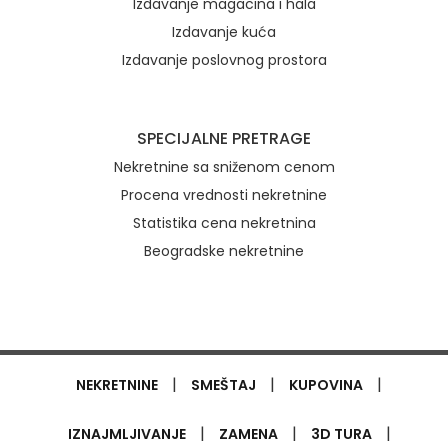
Izdavanje magacina i hala
Izdavanje kuća
Izdavanje poslovnog prostora
SPECIJALNE PRETRAGE
Nekretnine sa sniženom cenom
Procena vrednosti nekretnine
Statistika cena nekretnina
Beogradske nekretnine
|
|
|
NEKRETNINE
SMEŠTAJ
KUPOVINA
|
|
|
IZNAJMLJIVANJE
ZAMENA
3D TURA