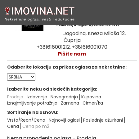
Winner team nekretnine
Nekretnine oglasi, vesti i edukacije
Redni broj u Registru posrednika: 1927
Jagodina, Kneza Miloša 12,
Ćuprija
+381616001212, +381616001070
Pišite nam
Odaberite lokaciju za prikaz oglasa za nekretnine:
Izaberite neku od sledećih kategorija:
Prodaja
Izdavanje
Novogradnja
Kupovina
Iznajmljivanje potražnja
Zamena
Cimer/ka
Sortiranje na osnovu:
Vrsta/Reon/Cena
Najnoviji oglasi
Poslednje ažurirani
Cena
Cena po m2
Nema pronađenih oglasa - Prodaja